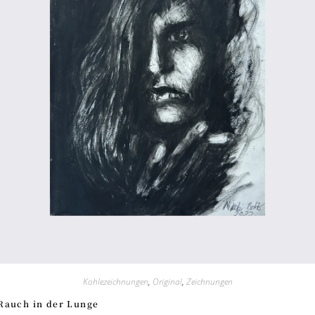
Kohlezeichnungen
,
Original
,
Zeichnungen
Rauch in der Lunge