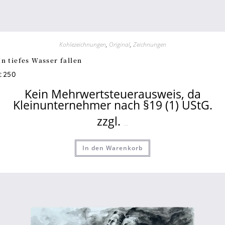
Kohlezeichnungen
,
Original
,
Zeichnungen
In tiefes Wasser fallen
250
€
Kein Mehrwertsteuerausweis, da
Kleinunternehmer nach §19 (1) UStG.
zzgl.
Versandkosten
In den Warenkorb