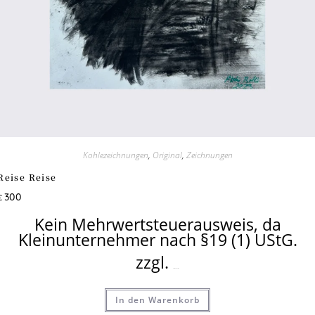
Kohlezeichnungen
,
Original
,
Zeichnungen
Reise Reise
300
€
Kein Mehrwertsteuerausweis, da
Kleinunternehmer nach §19 (1) UStG.
zzgl.
Versandkosten
In den Warenkorb