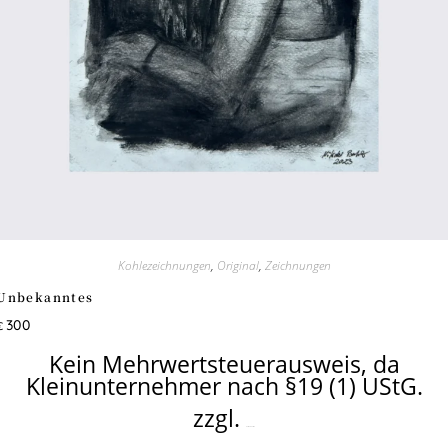
Kohlezeichnungen
,
Original
,
Zeichnungen
Unbekanntes
300
€
Kein Mehrwertsteuerausweis, da
Kleinunternehmer nach §19 (1) UStG.
zzgl.
Versandkosten