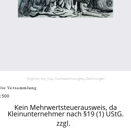
Original
,
top_row
,
Tuschezeichnungen
,
Zeichnungen
Die Versammlung
500
€
Kein Mehrwertsteuerausweis, da
Kleinunternehmer nach §19 (1) UStG.
zzgl.
Versandkosten