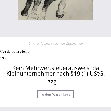
Original
,
Tuschezeichnungen
,
Zeichnungen
Pferd, schreiend
300
€
Kein Mehrwertsteuerausweis, da
Kleinunternehmer nach §19 (1) UStG.
zzgl.
Versandkosten
In den Warenkorb