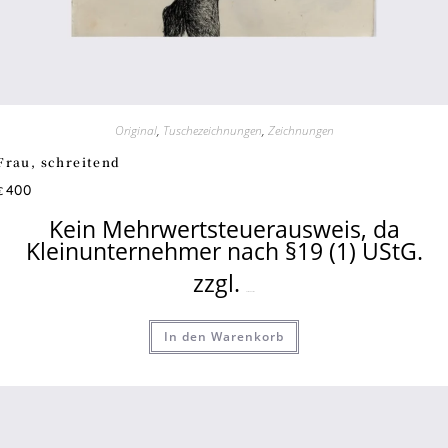
Original
,
Tuschezeichnungen
,
Zeichnungen
Frau, schreitend
400
€
Kein Mehrwertsteuerausweis, da
Kleinunternehmer nach §19 (1) UStG.
zzgl.
Versandkosten
In den Warenkorb