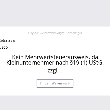
Original
,
Tuschezeichnungen
,
Zeichnungen
Schatten
200
€
Kein Mehrwertsteuerausweis, da
Kleinunternehmer nach §19 (1) UStG.
zzgl.
Versandkosten
In den Warenkorb