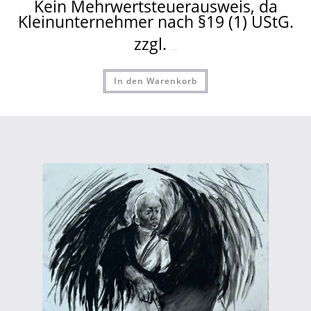
Kein Mehrwertsteuerausweis, da
Kleinunternehmer nach §19 (1) UStG.
zzgl.
Versandkosten
In den Warenkorb