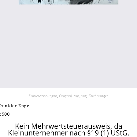
Kohlezeichnungen
,
Original
,
top_row
,
Zeichnungen
Dunkler Engel
500
€
Kein Mehrwertsteuerausweis, da
Kleinunternehmer nach §19 (1) UStG.