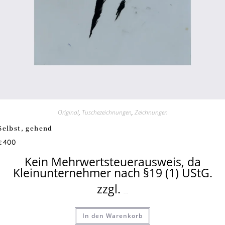
Original
,
Tuschezeichnungen
,
Zeichnungen
Selbst, gehend
400
€
Kein Mehrwertsteuerausweis, da
Kleinunternehmer nach §19 (1) UStG.
zzgl.
Versandkosten
In den Warenkorb