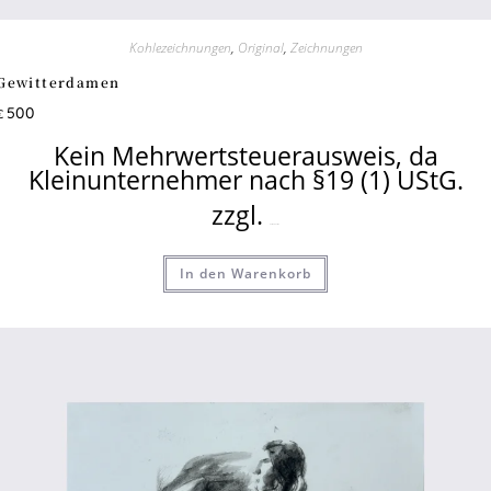
Kohlezeichnungen
,
Original
,
Zeichnungen
Gewitterdamen
500
€
Kein Mehrwertsteuerausweis, da
Kleinunternehmer nach §19 (1) UStG.
zzgl.
Versandkosten
In den Warenkorb