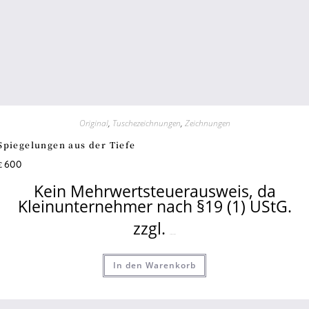
Original
,
Tuschezeichnungen
,
Zeichnungen
Spiegelungen aus der Tiefe
600
€
Kein Mehrwertsteuerausweis, da
Kleinunternehmer nach §19 (1) UStG.
zzgl.
Versandkosten
In den Warenkorb