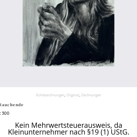
Kohlezeichnungen
,
Original
,
Zeichnungen
Rauchende
300
€
Kein Mehrwertsteuerausweis, da
Kleinunternehmer nach §19 (1) UStG.