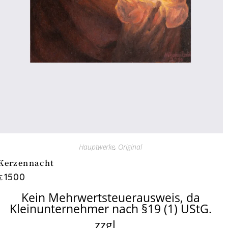
Hauptwerke
,
Original
Kerzennacht
1500
€
Kein Mehrwertsteuerausweis, da
Kleinunternehmer nach §19 (1) UStG.
zzgl.