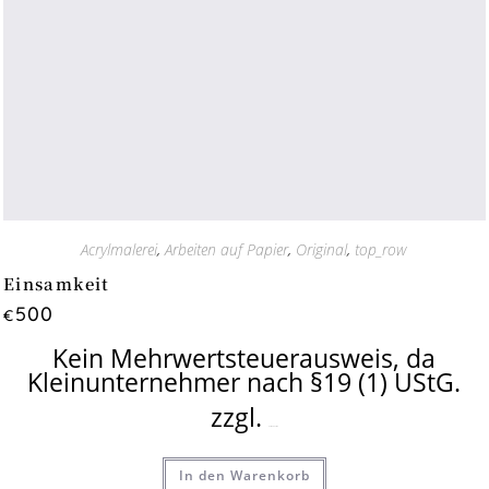
Acrylmalerei
,
Arbeiten auf Papier
,
Original
,
top_row
Einsamkeit
500
€
Kein Mehrwertsteuerausweis, da
Kleinunternehmer nach §19 (1) UStG.
zzgl.
Versandkosten
In den Warenkorb