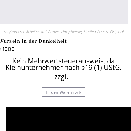
Acrylmalerei
,
Arbeiten auf Papier
,
Hauptwerke
,
Limited Access
,
Original
Wurzeln in der Dunkelheit
1000
€
Kein Mehrwertsteuerausweis, da
Kleinunternehmer nach §19 (1) UStG.
zzgl.
Versandkosten
In den Warenkorb