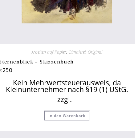
Arbeiten auf Papier
,
Ölmalerei
,
Original
Sternenblick – Skizzenbuch
250
€
Kein Mehrwertsteuerausweis, da
Kleinunternehmer nach §19 (1) UStG.
zzgl.
Versandkosten
In den Warenkorb