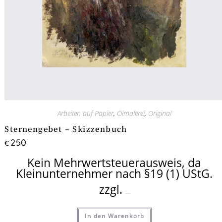
Arbeiten auf Papier
,
Ölmalerei
,
Original
Sternengebet – Skizzenbuch
250
€
Kein Mehrwertsteuerausweis, da
Kleinunternehmer nach §19 (1) UStG.
zzgl.
Versandkosten
In den Warenkorb