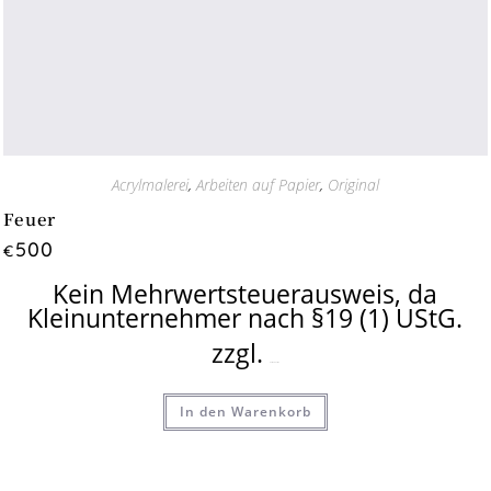
Acrylmalerei
,
Arbeiten auf Papier
,
Original
Feuer
500
€
Kein Mehrwertsteuerausweis, da
Kleinunternehmer nach §19 (1) UStG.
zzgl.
Versandkosten
In den Warenkorb