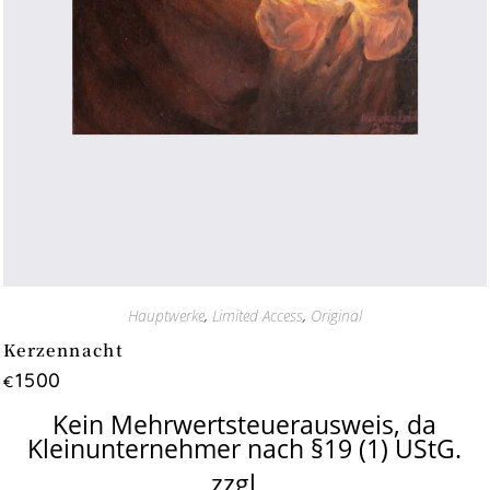
Hauptwerke
,
Limited Access
,
Original
Kerzennacht
1500
€
Kein Mehrwertsteuerausweis, da
Kleinunternehmer nach §19 (1) UStG.
zzgl.