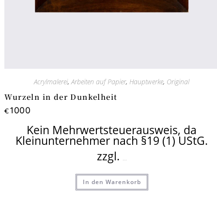
Acrylmalerei
,
Arbeiten auf Papier
,
Hauptwerke
,
Original
Wurzeln in der Dunkelheit
1000
€
Kein Mehrwertsteuerausweis, da
Kleinunternehmer nach §19 (1) UStG.
zzgl.
Versandkosten
In den Warenkorb