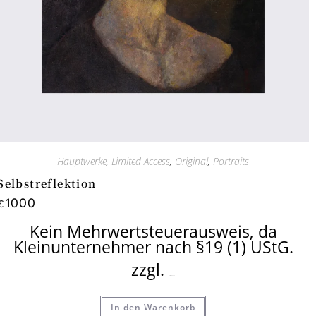
Hauptwerke
,
Limited Access
,
Original
,
Portraits
Selbstreflektion
1000
€
Kein Mehrwertsteuerausweis, da
Kleinunternehmer nach §19 (1) UStG.
zzgl.
Versandkosten
In den Warenkorb