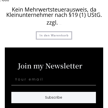
1000
€
Kein Mehrwertsteuerausweis, da
Kleinunternehmer nach §19 (1) UStG.
zzgl.
Versandkosten
In den Warenkorb
Join my Newsletter
Subscribe