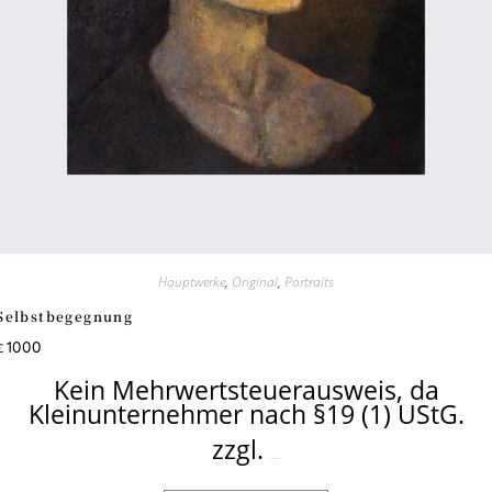
Hauptwerke
,
Original
,
Portraits
Selbstbegegnung
1000
€
Kein Mehrwertsteuerausweis, da
Kleinunternehmer nach §19 (1) UStG.
zzgl.
Versandkosten