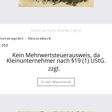
Arbeiten auf Papier
,
Ölmalerei
,
Original
Sternengebet – Skizzenbuch
250
€
Kein Mehrwertsteuerausweis, da
Kleinunternehmer nach §19 (1) UStG.
zzgl.
Versandkosten
In den Warenkorb