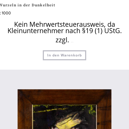
Wurzeln in der Dunkelheit
1000
€
Kein Mehrwertsteuerausweis, da
Kleinunternehmer nach §19 (1) UStG.
zzgl.
Versandkosten
In den Warenkorb