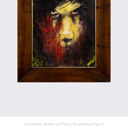
Acrylmalerei
,
Arbeiten auf Papier
,
Hauptwerke
,
Original