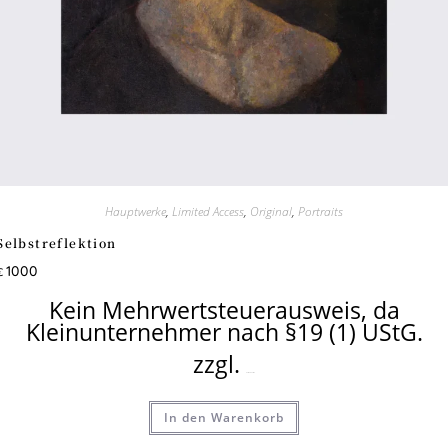
Hauptwerke
,
Limited Access
,
Original
,
Portraits
Selbstreflektion
1000
€
Kein Mehrwertsteuerausweis, da
Kleinunternehmer nach §19 (1) UStG.
zzgl.
Versandkosten
In den Warenkorb