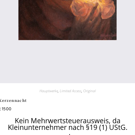
Hauptwerke
,
Limited Access
,
Original
Kerzennacht
1500
€
Kein Mehrwertsteuerausweis, da
Kleinunternehmer nach §19 (1) UStG.