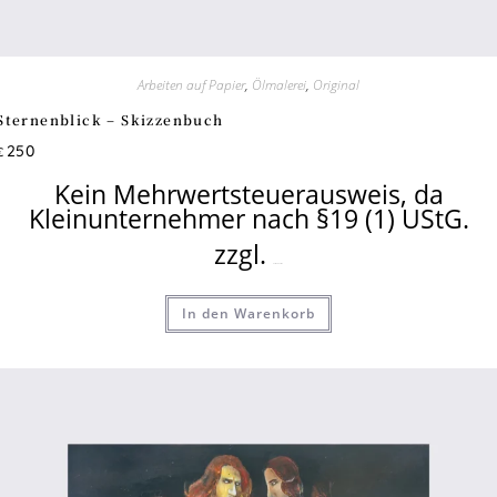
Arbeiten auf Papier
,
Ölmalerei
,
Original
Sternenblick – Skizzenbuch
250
€
Kein Mehrwertsteuerausweis, da
Kleinunternehmer nach §19 (1) UStG.
zzgl.
Versandkosten
In den Warenkorb