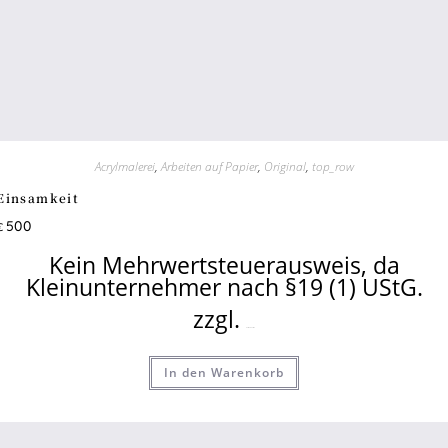
Acrylmalerei
,
Arbeiten auf Papier
,
Original
,
top_row
Einsamkeit
500
€
Kein Mehrwertsteuerausweis, da
Kleinunternehmer nach §19 (1) UStG.
zzgl.
Versandkosten
In den Warenkorb