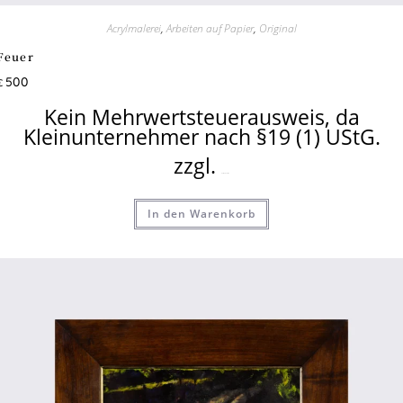
Acrylmalerei
,
Arbeiten auf Papier
,
Original
Feuer
500
€
Kein Mehrwertsteuerausweis, da
Kleinunternehmer nach §19 (1) UStG.
zzgl.
Versandkosten
In den Warenkorb