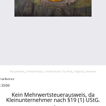
Hauptwerke
,
Limited Access
,
Limited Access Top Row
,
Original
,
Szenerien
Vorbeter
2500
€
Kein Mehrwertsteuerausweis, da
Kleinunternehmer nach §19 (1) UStG.