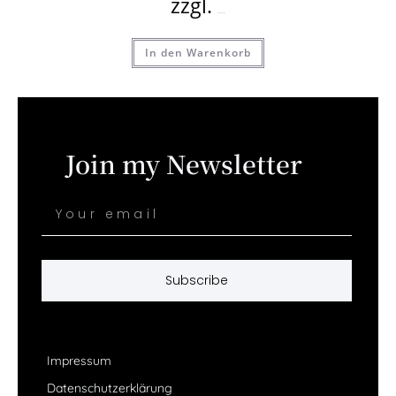
zzgl.
Versandkosten
In den Warenkorb
Join my Newsletter
Subscribe
Impressum
Datenschutzerklärung