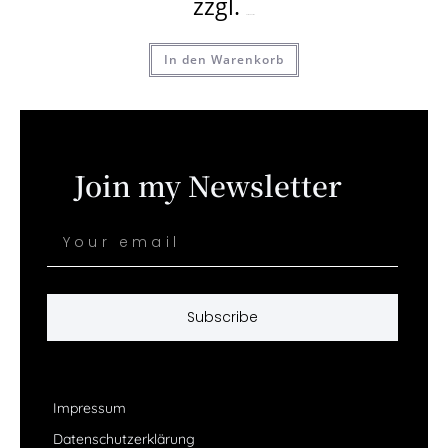
zzgl.
Versandkosten
In den Warenkorb
Join my Newsletter
Subscribe
Impressum
Datenschutzerklärung