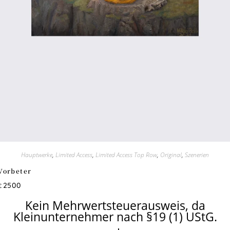
Hauptwerke
,
Limited Access
,
Limited Access Top Row
,
Original
,
Szenerien
Vorbeter
2500
€
Kein Mehrwertsteuerausweis, da
Kleinunternehmer nach §19 (1) UStG.