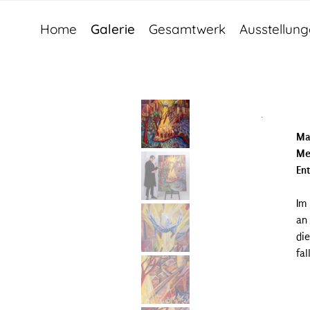
Home
Galerie
Gesamtwerk
Ausstellun
Ma
Me
En
Im
an
di
fal