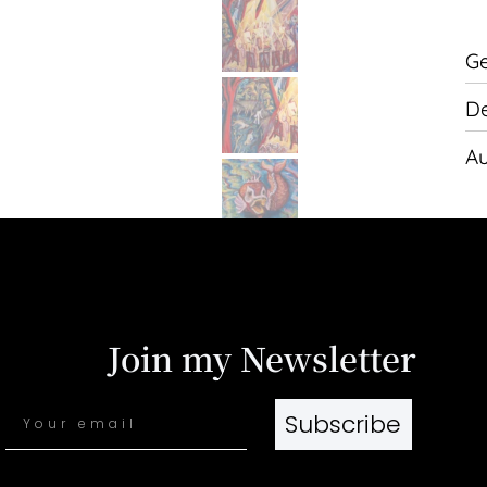
Ge
De
Au
Join my Newsletter
Subscribe