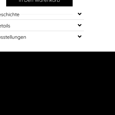
In Den Warenkorb
schichte
tails
sstellungen