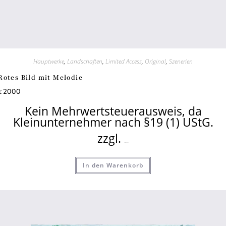
Hauptwerke
,
Landschaften
,
Limited Access
,
Original
,
Szenerien
Rotes Bild mit Melodie
2000
€
Kein Mehrwertsteuerausweis, da
Kleinunternehmer nach §19 (1) UStG.
zzgl.
Versandkosten
In den Warenkorb