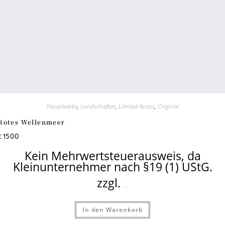
Hauptwerke
,
Landschaften
,
Limited Access
,
Original
Rotes Wellenmeer
1500
€
Kein Mehrwertsteuerausweis, da
Kleinunternehmer nach §19 (1) UStG.
zzgl.
Versandkosten
In den Warenkorb