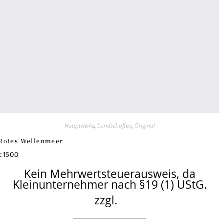
Hauptwerke
,
Landschaften
,
Original
Rotes Wellenmeer
1500
€
Kein Mehrwertsteuerausweis, da
Kleinunternehmer nach §19 (1) UStG.
zzgl.
Versandkosten