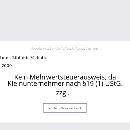
Hauptwerke
,
Landschaften
,
Original
,
Szenerien
Rotes Bild mit Melodie
2000
€
Kein Mehrwertsteuerausweis, da
Kleinunternehmer nach §19 (1) UStG.
zzgl.
Versandkosten
In den Warenkorb