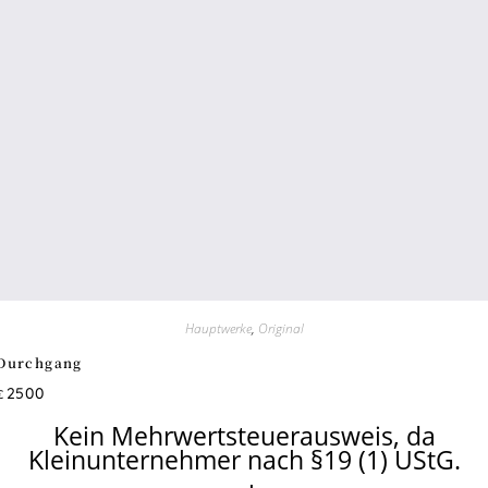
Hauptwerke
,
Original
Durchgang
2500
€
Kein Mehrwertsteuerausweis, da
Kleinunternehmer nach §19 (1) UStG.