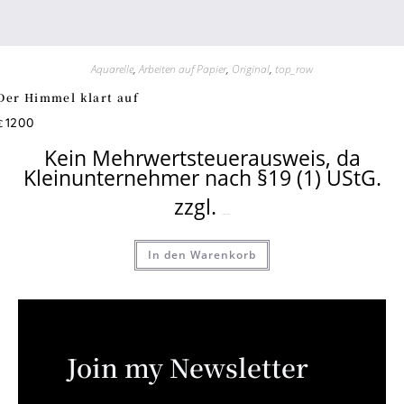
Aquarelle
,
Arbeiten auf Papier
,
Original
,
top_row
Der Himmel klart auf
1200
€
Kein Mehrwertsteuerausweis, da
Kleinunternehmer nach §19 (1) UStG.
zzgl.
Versandkosten
In den Warenkorb
Join my Newsletter